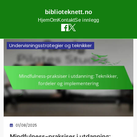
biblioteknett.no
Hjem
Om
Kontakt
Se innlegg
Skip
Undervisningsstrategier og teknikker
to
content
01/08/2025
Mindfulness-praksiser i utdanning: