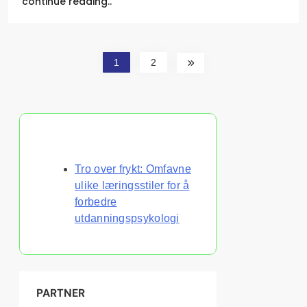
continue reading..
1
2
Oppdag et tilfeldig innlegg
Tro over frykt: Omfavne
ulike læringsstiler for å
forbedre
utdanningspsykologi
PARTNER