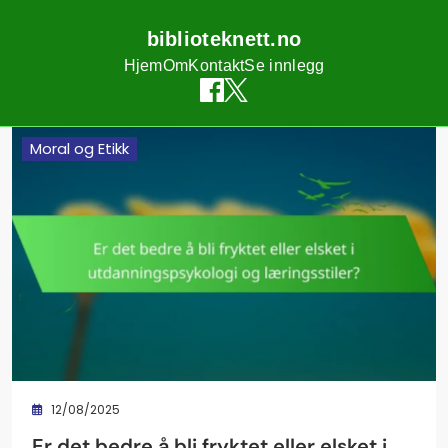
biblioteknett.no
Hjem
Om
Kontakt
Se innlegg
Skip
Moral og Etikk
to
content
12/08/2025
Er det bedre å bli fryktet eller elsket i