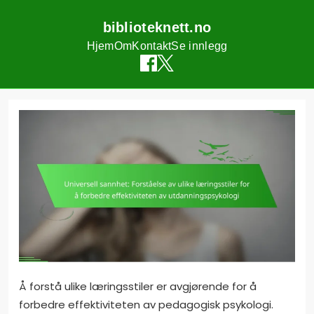
biblioteknett.no
Hjem
Om
Kontakt
Se innlegg
Skip
to
content
Å forstå ulike læringsstiler er avgjørende for å
forbedre effektiviteten av pedagogisk psykologi.